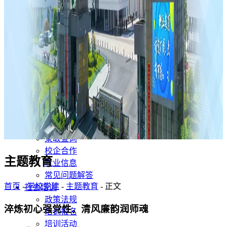
党风廉政
主题教育
教学教研
教学管理
专业介绍
教研活动
教研成果
人才培养
招生就业
招生简章
网上报名
录取查询
校企合作
主题教育
就业信息
常见问题解答
首页
-
学校党建
-
主题教育
- 正文
社会培训
政策法规
淬炼初心强党性，清风廉韵润师魂
培训报名
培训活动