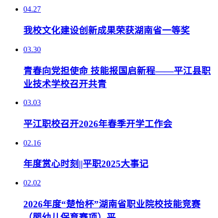
04.27
我校文化建设创新成果荣获湖南省一等奖
03.30
青春向党担使命 技能报国启新程——平江县职
业技术学校召开共青
03.03
平江职校召开2026年春季开学工作会
02.16
年度赏心时刻||平职2025大事记
02.02
2026年度“楚怡杯”湖南省职业院校技能竞赛
（婴幼儿保育赛项）平