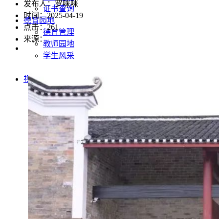
发布人：罗咪咪
证书查询
时间：2025-04-19
德育园地
点击：
261
德育管理
来源：
教师园地
学生风采
社团活动
视频图片
视频中心
图片中心