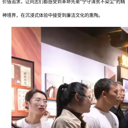
价值追求，让同志们都感受到革命先辈"宁守清贫不染尘"的精
神境界，在沉浸式体验中接受到廉洁文化的熏陶。