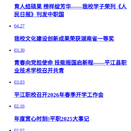
育人结硕果 榜样绽芳华——我校学子荣列《人
民日报》刊发中职国
04.27
我校文化建设创新成果荣获湖南省一等奖
03.30
青春向党担使命 技能报国启新程——平江县职
业技术学校召开共青
03.03
平江职校召开2026年春季开学工作会
02.16
年度赏心时刻||平职2025大事记
02.02