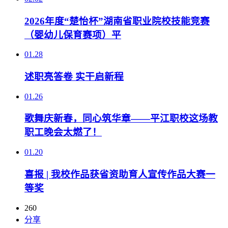
2026年度“楚怡杯”湖南省职业院校技能竞赛
（婴幼儿保育赛项）平
01.28
述职亮答卷 实干启新程
01.26
歌舞庆新春，同心筑华章——平江职校这场教
职工晚会太燃了！
01.20
喜报 | 我校作品获省资助育人宣传作品大赛一
等奖
260
分享