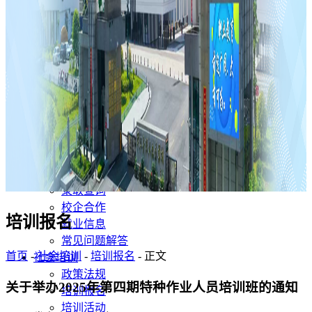
党风廉政
主题教育
教学教研
教学管理
专业介绍
教研活动
教研成果
人才培养
招生就业
招生简章
网上报名
录取查询
校企合作
培训报名
就业信息
常见问题解答
首页
-
社会培训
-
培训报名
- 正文
社会培训
政策法规
关于举办2025年第四期特种作业人员培训班的通知
培训报名
培训活动