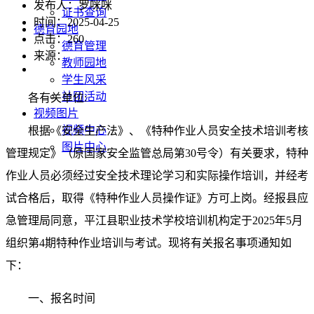
发布人：罗咪咪
证书查询
时间：2025-04-25
德育园地
点击：
260
德育管理
来源：
教师园地
学生风采
社团活动
各有关单位:
视频图片
视频中心
根据《安全生产法》、《特种作业人员安全技术培训考核
图片中心
管理规定》（原国家安全监管总局第30号令）
有关要求，
特种
作业人员必须经过安全技术理论学习和实际操作培训，并经考
试合格后，取得《特种作业人员操作证》方可上岗。
经报县应
急管理局同意，平江
县职业技术学校
培训机构
定于2025年5月
组织
第4期特种作业培训与考试。现将有关
报名
事项通知如
下：
一、
报名时间